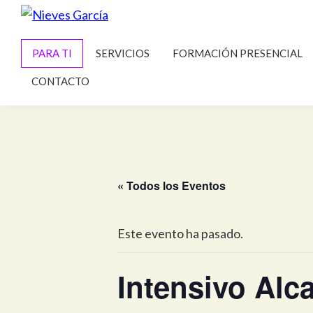
Saltar
Saltar
a
al
Nieves
Alcanza
García
la
contenido
PARA TI
SERVICIOS
FORMACIÓN PRESENCIAL
tus
navegación
principal
metas
CONTACTO
principal
y
propósito
« Todos los Eventos
Este evento ha pasado.
Intensivo Alc