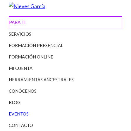
Saltar
Saltar
a
al
Nieves
Alcanza
García
la
contenido
PARA TI
tus
navegación
principal
metas
SERVICIOS
principal
y
FORMACIÓN PRESENCIAL
propósito
FORMACIÓN ONLINE
MI CUENTA
HERRAMIENTAS ANCESTRALES
CONÓCENOS
BLOG
EVENTOS
CONTACTO