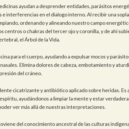
medicinas ayudan a desprender entidades, parásitos energé
e interferencias en el dialogo interno. Al recibir una sopla
impiando, ordenando y alineando nuestro campo energétic
s centros o chakras del tercer ojo y coronilla, y de ahí sub
rtebral, el Árbol de la Vida.
ina para el cuerpo, ayudando a expulsar mocos y parásito
-nasales. Elimina dolores de cabeza, embotamiento y aturd
presión del cráneo.
ente cicatrizante y antibiótico aplicado sobre heridas. E
e espíritu, ayudándonos a limpiar la mente y estar verdade
oder ver más allá de nuestras interpretaciones.
oviene del conocimiento ancestral de las culturas indígena