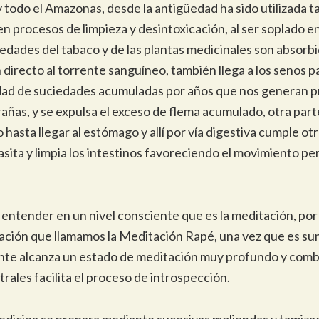
 todo el Amazonas, desde la antigüedad ha sido utilizada t
en procesos de limpieza y desintoxicación, al ser soplado en
iedades del tabaco y de las plantas medicinales son absorbi
directo al torrente sanguíneo, también llega a los senos p
idad de suciedades acumuladas por años que nos generan
grañas, y se expulsa el exceso de flema acumulado, otra part
hasta llegar al estómago y allí por vía digestiva cumple ot
asita y limpia los intestinos favoreciendo el movimiento per
 entender en un nivel consciente que es la meditación, po
ación que llamamos la Meditación Rapé, una vez que es sum
nte alcanza un estado de meditación muy profundo y comb
rales facilita el proceso de introspección.
edicina se prepara mediante sucesivas moliendas y tamiza