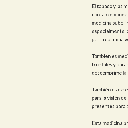
El tabaco y las 
contaminaciones 
medicina sube l
especialmente lo
por la columna ve
También es medic
frontales y para
descomprime la 
También es excel
para la visión d
presentes para p
Esta medicina pr