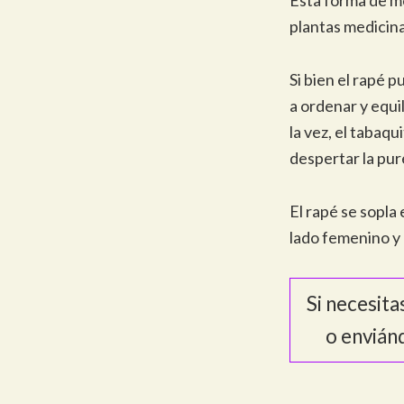
plantas medicina
Si bien el rapé 
a ordenar y equil
la vez, el tabaq
despertar la pur
El rapé se sopla 
lado femenino y 
Si necesit
o envián