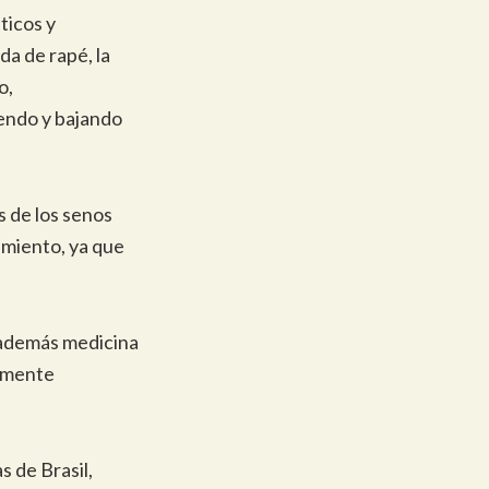
ticos y
da de rapé, la
o,
iendo y bajando
s de los senos
imiento, ya que
s además medicina
ramente
s de Brasil,