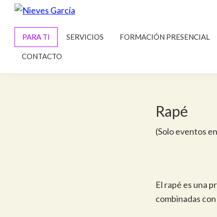
Saltar
Saltar
a
al
Nieves
Alcanza
García
la
contenido
PARA TI
SERVICIOS
FORMACIÓN PRESENCIAL
tus
navegación
principal
metas
CONTACTO
principal
y
propósito
Rapé
(Solo eventos e
El rapé es una p
combinadas con o