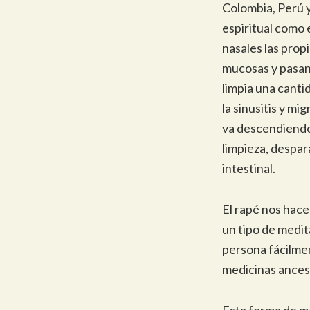
Colombia, Perú y
espiritual como 
nasales las prop
mucosas y pasan 
limpia una cant
la sinusitis y mi
va descendiendo 
limpieza, despar
intestinal.
El rapé nos hace
un tipo de medit
persona fácilme
medicinas ancest
Esta forma de m