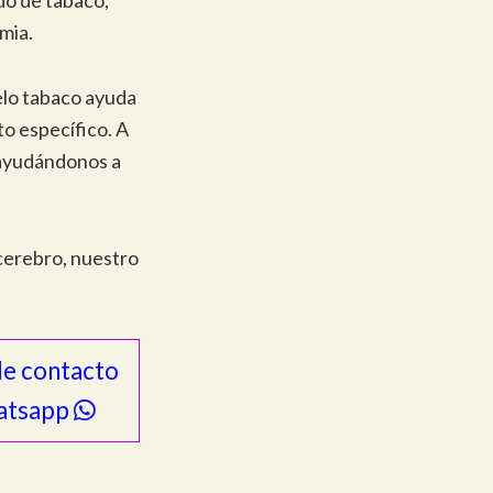
mia.
uelo tabaco ayuda
to específico. A
, ayudándonos a
 cerebro, nuestro
de contacto
atsapp