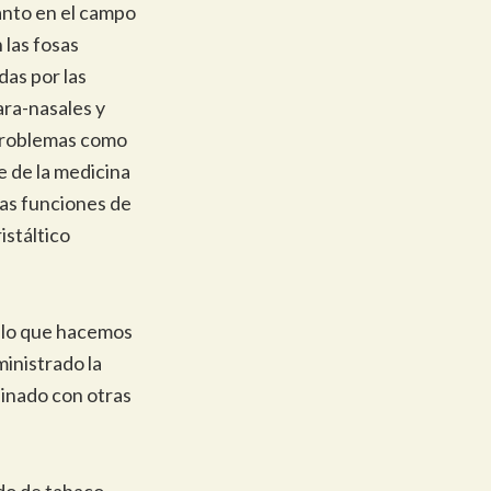
anto en el campo
 las fosas
das por las
ara-nasales y
 problemas como
e de la medicina
ras funciones de
istáltico
r lo que hacemos
inistrado la
inado con otras
do de tabaco,