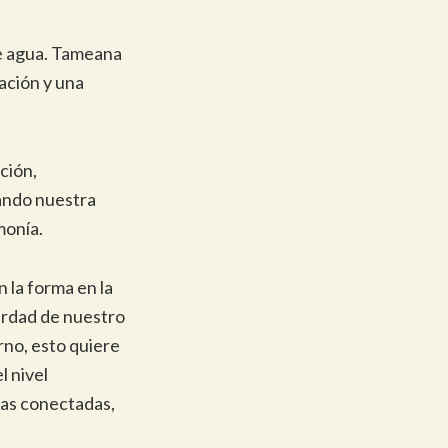
de agua. Tameana
ación y una
ción,
lando nuestra
monía.
 la forma en la
erdad de nuestro
rno, esto quiere
l nivel
ulas conectadas,