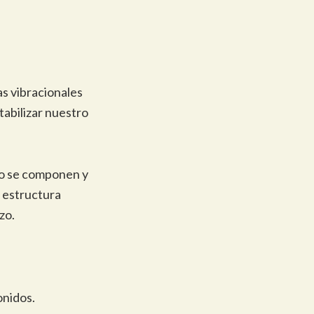
as vibracionales
tabilizar nuestro
mo se componen y
a estructura
zo.
onidos.