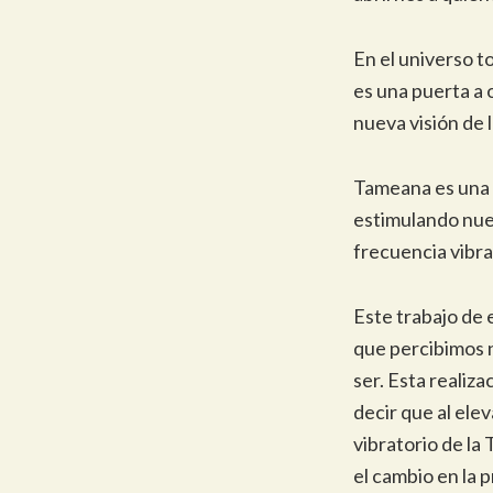
En el universo 
es una puerta a 
nueva visión de l
Tameana es una 
estimulando nues
frecuencia vibra
Este trabajo de 
que percibimos 
ser. Esta realiz
decir que al ele
vibratorio de la 
el cambio en la 