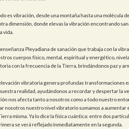
todo es vibración, desde una montaña hasta una molécula 
otra dimensión, donde elevas la vibración encontrando san
a vida.
enseñanza Pleyadiana de sanación que trabaja con la vibra
tros cuerpos físico, mental, espiritual y energético, nive
toria con la frecuencia de la Tierra, brindándonos paz y ar
elevación vibratoria genera profundas transformaciones en
nuestra realidad, ayudándonos a recordar y despertar la v
ación nos afecta tanto a nosotros como a todo nuestro ento
var nosotros nuestro nivel vibratorio sumamos a aumentar e
Tierra misma. Ya lo dice la física cuántica: entre dos partíc
primera se verá reflejado inmediatamente en la segunda.