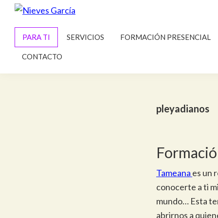
Saltar
Saltar
a
al
Nieves
Alcanza
García
la
contenido
PARA TI
SERVICIOS
FORMACIÓN PRESENCIAL
tus
navegación
principal
metas
CONTACTO
principal
y
propósito
pleyadianos
Formació
Tameana
es un r
conocerte a ti 
mundo… Esta ter
abrirnos a quien