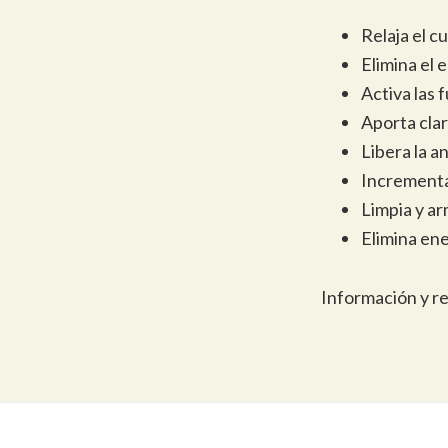
Relaja el 
Elimina el 
Activa las 
Aporta cla
Libera la a
Incrementa 
Limpia y ar
Elimina ene
Información y r