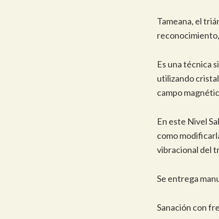
Tameana, el triá
reconocimiento,
Es una técnica s
utilizando crista
campo magnétic
En este Nivel S
como modificarla
vibracional del 
Se entrega manua
Sanación con fre