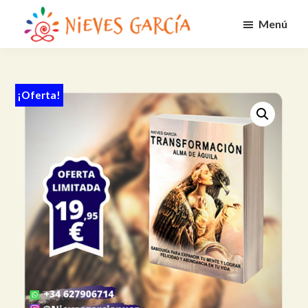
Saltar
Menú
al
Nieves
contenido
Alcanza
García
principal
tus
metas
¡Oferta!
y
propósito