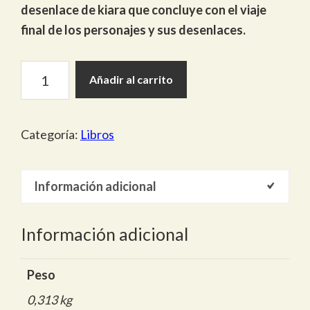
desenlace de kiara que concluye con el viaje
final de los personajes y sus desenlaces.
Transformación
Añadir al carrito
Alma
de
Águila
Categoría:
Libros
cantidad
Información adicional
Información adicional
Peso
0,313 kg