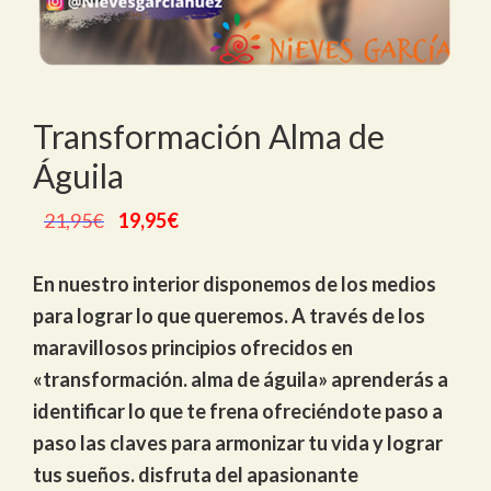
Transformación Alma de
Águila
El
El
21,95
€
19,95
€
precio
precio
original
actual
En nuestro interior disponemos de los medios
era:
es:
para lograr lo que queremos. A través de los
21,95€.
19,95€.
maravillosos principios ofrecidos en
«transformación. alma de águila» aprenderás a
identificar lo que te frena ofreciéndote paso a
paso las claves para armonizar tu vida y lograr
tus sueños. disfruta del apasionante