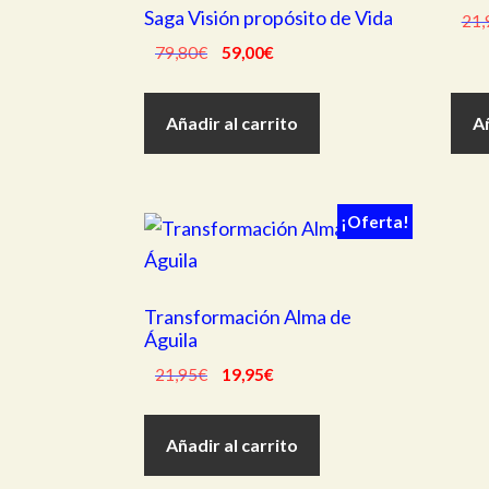
Saga Visión propósito de Vida
21,
El
El
79,80
€
59,00
€
precio
precio
original
actual
Añadir al carrito
Añ
era:
es:
79,80€.
59,00€.
¡Oferta!
Transformación Alma de
Águila
El
El
21,95
€
19,95
€
precio
precio
original
actual
Añadir al carrito
era:
es:
21,95€.
19,95€.