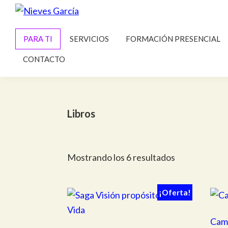
Saltar
Saltar
a
al
Nieves
Alcanza
García
la
contenido
PARA TI
SERVICIOS
FORMACIÓN PRESENCIAL
tus
navegación
principal
metas
CONTACTO
principal
y
propósito
Libros
Mostrando los 6 resultados
¡Oferta!
Cami