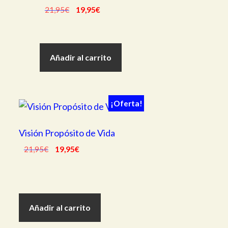
El
El
21,95
€
19,95
€
precio
precio
original
actual
era:
es:
Añadir al carrito
21,95€.
19,95€.
¡Oferta!
Visión Propósito de Vida
El
El
21,95
€
19,95
€
precio
precio
original
actual
era:
es:
21,95€.
19,95€.
Añadir al carrito