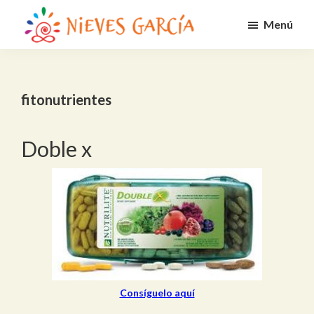
Saltar
Menú
al
Nieves
contenido
Alcanza
García
principal
tus
metas
fitonutrientes
y
propósito
Doble x
Consíguelo aquí