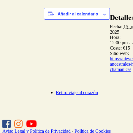
Añadir al calendario
Detalle
Fecha:
15 n
2025
Hora:
12:00 pm - 
Coste:
€15
Sitio web:
https://niev
ancestrales/
chamanica/
Retiro viaje al corazón
Aviso Legal y Política de Privacidad
·
Política de Cookies