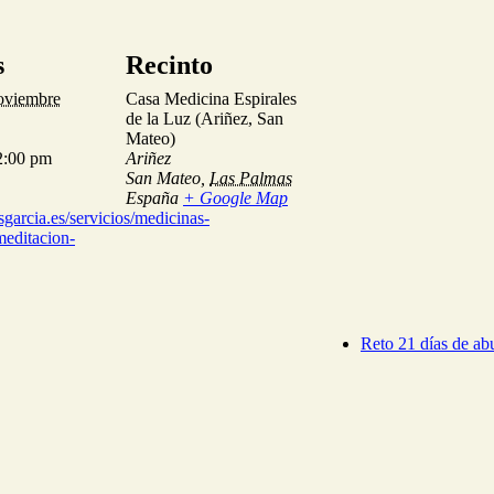
s
Recinto
oviembre
Casa Medicina Espirales
de la Luz (Ariñez, San
Mateo)
2:00 pm
Ariñez
San Mateo
,
Las Palmas
España
+ Google Map
esgarcia.es/servicios/medicinas-
meditacion-
Reto 21 días de 