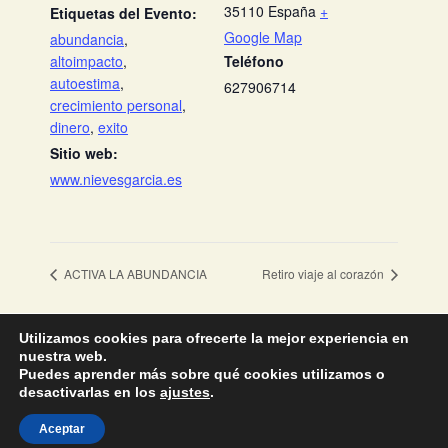
35110
España
+
Etiquetas del Evento:
Google Map
abundancia
,
altoimpacto
,
Teléfono
autoestima
,
627906714
crecimiento personal
,
dinero
,
exito
Sitio web:
www.nievesgarcia.es
ACTIVA LA ABUNDANCIA
Retiro viaje al corazón
Utilizamos cookies para ofrecerte la mejor experiencia en
nuestra web.
Puedes aprender más sobre qué cookies utilizamos o
desactivarlas en los
ajustes
.
Aviso Legal y Política de Privacidad
·
Política de Cookies
Sitio web desarrollado por
Duando
Aceptar