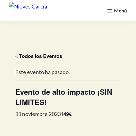
Saltar
Menú
al
Nieves
Alcanza
García
contenido
tus
principal
metas
y
propósito
« Todos los Eventos
Este evento ha pasado.
Evento de alto impacto ¡SIN
LIMITES!
149€
11 noviembre 2023