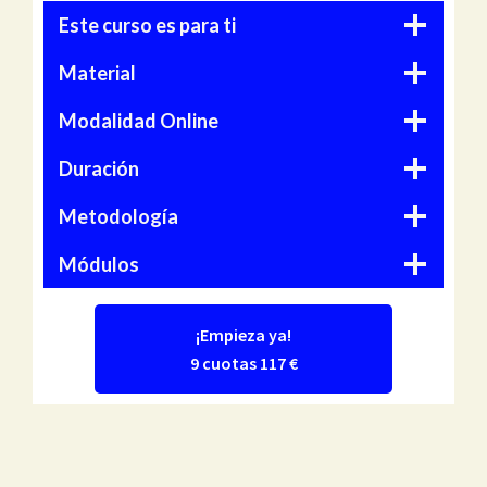
Este curso es para ti
Material
Modalidad Online
Duración
Metodología
Módulos
¡Empieza ya!
9 cuotas 117 €