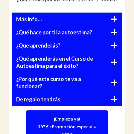
Más info…
¿Qué hace por ti la autoestima?
¿Que aprenderás?
¿Qué aprenderás en el Curso de
Autoestima para el éxito?
¿Por qué este curso te va a
funcionar?
De regalo tendrás
¡Empieza ya!
397 €
«Promoción especial»