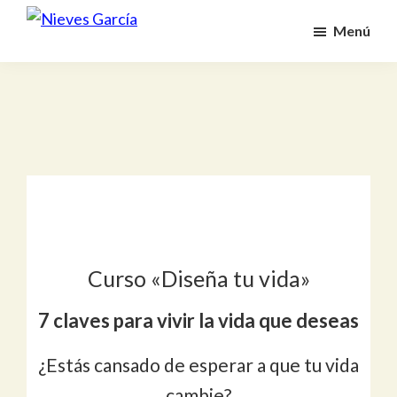
Saltar
Menú
al
Nieves
Alcanza
García
contenido
tus
principal
metas
y
propósito
Curso «Diseña tu vida»
7 claves para vivir la vida que deseas
¿Estás cansado de esperar a que tu vida
cambie?