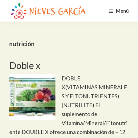
Saltar
Menú
al
Nieves
contenido
Alcanza
García
principal
tus
metas
nutrición
y
propósito
Doble x
DOBLE
X(VITAMINAS,MINERALE
S Y FITONUTRIENTES)
(NUTRILITE) El
suplemento de
Vitamina/Mineral/Fitonutri
ente DOUBLE X ofrece una combinación de – 12