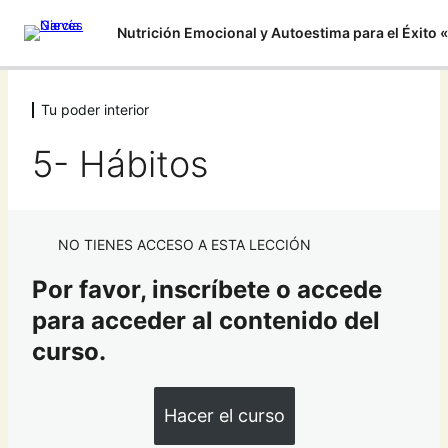
Tu poder interior
Introducción
2 lecciones
5- Hábitos
Tu poder interior
1- ¿Quién soy?
NO TIENES ACCESO A ESTA LECCIÓN
2- Lorito parlanchín
Por favor, inscríbete o accede
3- El Origen
para acceder al contenido del
4- Desprenderse
curso.
5- Hábitos
Crea una Mente Poderosa
Hacer el curso
5 lecciones