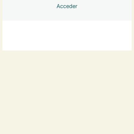
Reconocer al Niño Interior
Acceder
5 lecciones
Expande tu Propósito
5 lecciones
Clases semanales
Anterior
Siguiente
8 lecciones