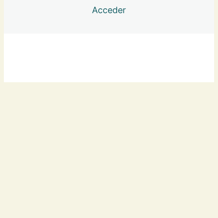
Acceder
5- Meditación
Expande tu Propósito
5 lecciones
Clases semanales
Anterior
Siguiente
8 lecciones