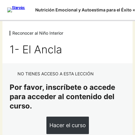
Reconocer al Niño Interior
Introducción
2 lecciones
1- El Ancla
Tu poder interior
5 lecciones
Crea una Mente Poderosa
NO TIENES ACCESO A ESTA LECCIÓN
5 lecciones
Reconocer al Niño Interior
Por favor, inscríbete o accede
1- El Ancla
para acceder al contenido del
curso.
2- Heridas Niño Interior
3- Aquí y Ahora
Hacer el curso
4- Desapego