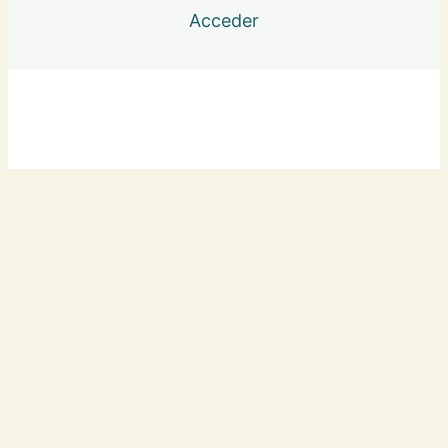
Acceder
5- Meditación
Expande tu Propósito
5 lecciones
Clases semanales
Anterior
Siguiente
8 lecciones