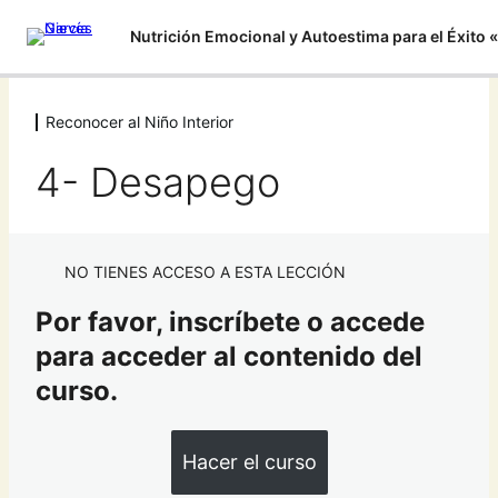
Reconocer al Niño Interior
Introducción
2 lecciones
4- Desapego
Tu poder interior
5 lecciones
Crea una Mente Poderosa
NO TIENES ACCESO A ESTA LECCIÓN
5 lecciones
Reconocer al Niño Interior
Por favor, inscríbete o accede
1- El Ancla
para acceder al contenido del
curso.
2- Heridas Niño Interior
3- Aquí y Ahora
Hacer el curso
4- Desapego