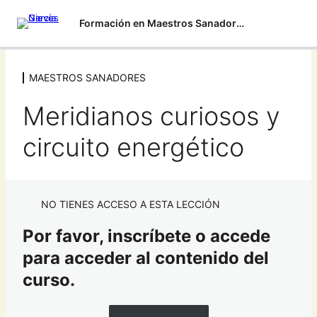
Formación en Maestros Sanadores 2023
MAESTROS SANADORES
MAESTROS SANADORES
Meridianos curiosos y
Bienvenido/a al curso semipresencial Maestros
Sanadores
circuito energético
Numerología
Estrella Energética
NO TIENES ACCESO A ESTA LECCIÓN
Kinesiología 2023
Por favor, inscríbete o accede
Práctica Kinesiología
para acceder al contenido del
Caldos Depurativos
curso.
Introducción a las Flores de Bach