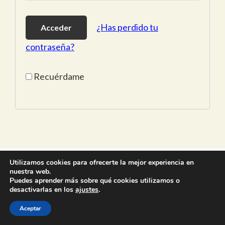
¿Has perdido tu
contraseña?
Recuérdame
Utilizamos cookies para ofrecerte la mejor experiencia en
nuestra web.
Puedes aprender más sobre qué cookies utilizamos o
Aviso Legal y Política de Privacidad
·
Política de Cookies
desactivarlas en los
ajustes
.
Sitio web desarrollado por
Duando
Aceptar