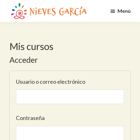
Saltar
Menú
al
Nieves
contenido
Alcanza
García
principal
tus
metas
Mis cursos
y
Acceder
propósito
Usuario o correo electrónico
Contraseña